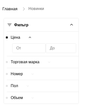
Новинки
Главная
Фильтр
Цена
Торговая марка
Номер
Zielinski & Rozen
Пол
1
3
Объем
u
4
Женский